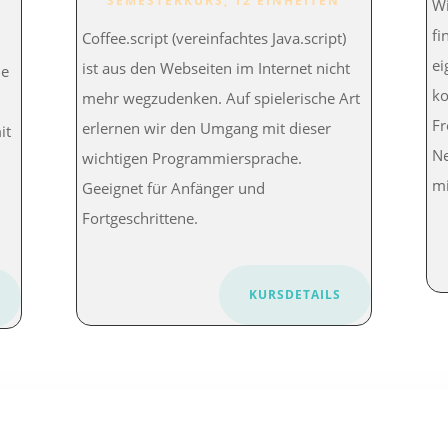
SEMESTERKURS, 12 EINHEITEN
Wi
fi
Coffee.script (vereinfachtes Java.script)
ei
ist aus den Webseiten im Internet nicht
ie
ko
mehr wegzudenken. Auf spielerische Art
Fr
erlernen wir den Umgang mit dieser
it
Ne
wichtigen Programmiersprache.
mi
Geeignet für Anfänger und
Fortgeschrittene.
KURSDETAILS