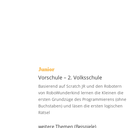
Wir arbeiten mit erprobten Materialien, so wir
der Lernerfolg gesichert!
Junior
Vorschule – 2. Volksschule
Basierend auf Scratch JR und den Robotern
von RoboWunderkind lernen die Kleinen die
ersten Grundzüge des Programmierens (ohne
Buchstaben) und läsen die ersten logischen
Rätsel
weitere Themen (Beispiele)