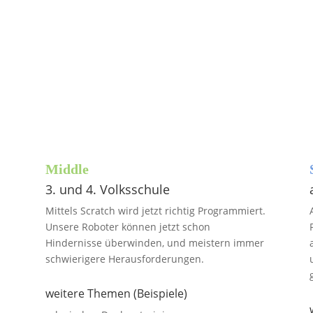
d
Roboter, Drohnen oder anderes Equipment
Wi
können Sie bei uns kaufen oder unsere Trainer
Zei
bringen diese für die Lehreinheiten mit!
am 
Middle
3. und 4. Volksschule
Mittels Scratch wird jetzt richtig Programmiert.
Unsere Roboter können jetzt schon
Hindernisse überwinden, und meistern immer
schwierigere Herausforderungen.
weitere Themen (Beispiele)