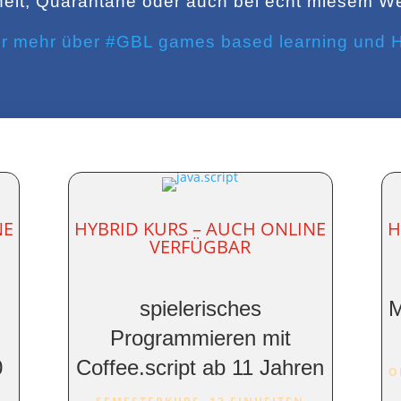
eit, Quarantäne oder auch bei echt miesem We
er mehr über #GBL games based learning und
NE
HYBRID KURS – AUCH ONLINE
H
VERFÜGBAR
spielerisches
M
Programmieren mit
0
Coffee.script ab 11 Jahren
O