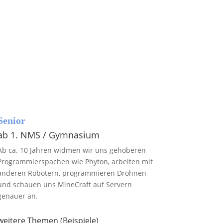
r kommen an dem Wochentag und zu dem
tpunkt zu Ihnen nach Hause wenn es für Sie
Besten passt!
Senior
ab 1. NMS / Gymnasium
Ab ca. 10 Jahren widmen wir uns gehoberen
Programmierspachen wie Phyton, arbeiten mit
anderen Robotern, programmieren Drohnen
und schauen uns MineCraft auf Servern
genauer an.
weitere Themen (Beispiele)