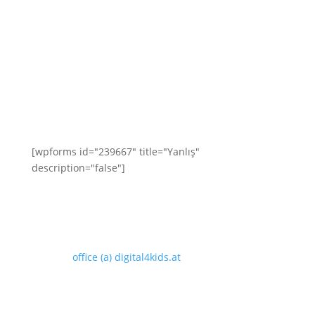
Bize ulaşın
Buradan bize bir mesaj gönderebilir veya geri
aramak için telefon numaranızı bırakabilirsiniz. En
geç ertesi iş günü size geri dönüş yapacağız!
[wpforms id="239667" title="Yanlış"
description="false"]
digital4kids.at
Telefon: 01/305 20 47
e-posta:
office (a) digital4kids.at
digital4kids.at bir Avrupa Birliği projesidir.