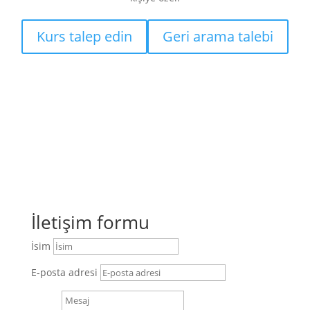
Kurs talep edin
Geri arama talebi
Bize ulaşın
Buradan bize bir mesaj gönderebilir veya geri
aramak için telefon numaranızı bırakabilirsiniz. En
geç ertesi iş günü size geri dönüş yapacağız!
İletişim formu
İsim
E-posta adresi