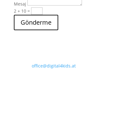
Mesaj
2 + 10
=
Gönderme
digital4kids.at
Telefon: 01/417 04 60
e-posta:
office@digital4kids.at
digital4kids.at bir Avrupa Birliği projesidir.
SalesAtelier GmbH
Erdbergstraße 216a / Stg 2
1030 Viyana