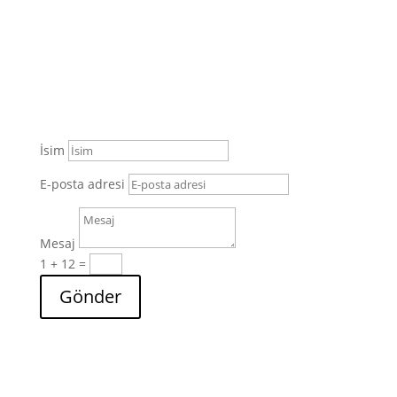
arkadaşları için (en fazla 4 kişi) özel yaz kampınızı
düzenliyoruz ve evinize geliyoruz! Çocukları belirli
zamanlarda bir yere götürmek zorunda değilsiniz,
size uygun olduğunda eve geliyoruz!
İsim
E-posta adresi
Mesaj
1 + 12
=
Gönder