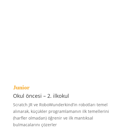
Zaman esnekliği
Haftanın size en uygun gününde ve saatinde evinize
geliyoruz!
Junior
Okul öncesi – 2. ilkokul
Scratch JR ve RoboWunderkind’in robotları temel
alınarak, küçükler programlamanın ilk temellerini
(harfler olmadan) öğrenir ve ilk mantıksal
bulmacalarını çözerler