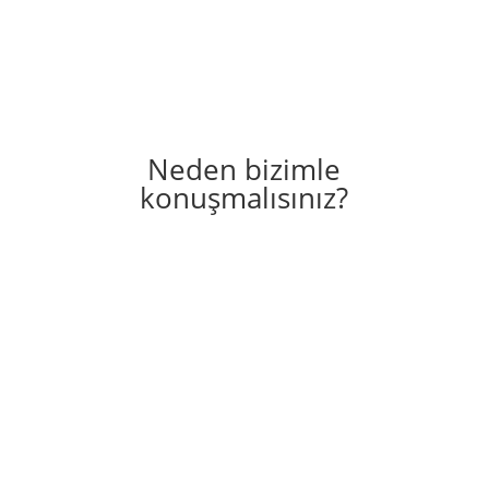
Neden bizimle
konuşmalısınız?
Çocuk eğitim programlarında 7 yıldan
fazla deneyim
Çocuklara 5 yıldır mobil koçlarla İngilizce öğretiyoruz.