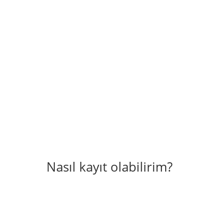
Esnek kurs saatleri
Çocuklarınız her zaman belirli bir saatte sabit bir
kurs yerinde olamıyor mu? Bize gerek yok!
Nasıl kayıt olabilirim?