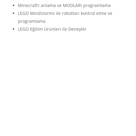
Minecraft’ı anlama ve MODLARI programlama
LEGO Mindstorms ile robotları kontrol etme ve
programlama
LEGO Eğitim Ürünleri ile Deneyler
Sonbaharda özel bir tatil
kampı için bizimle iletişime
geçin!
Çocuklarınız ve arkadaşları bu yaz dijital dünyayı
denemek mi istiyor? Çocuklarınız ve onların