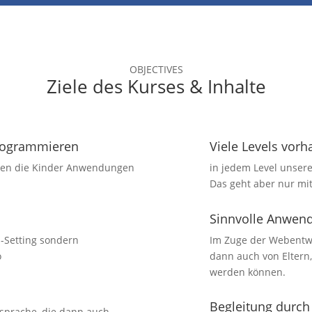
OBJECTIVES
Ziele des Kurses & Inhalte
rogrammieren
Viele Levels vor
rnen die Kinder Anwendungen
in jedem Level unser
Das geht aber nur mi
Sinnvolle Anwen
l-Setting sondern
Im Zuge der Webentwic
o
dann auch von Eltern
werden können.
Begleitung durch 
ersprache, die dann auch