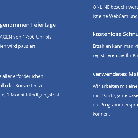
ONLINE besucht werd
ist eine WebCam und 
usgenommen Feiertage
kostenlose Schn
ITAGEN von 17:00 Uhr bis
ien wird pausiert.
Erzählen kann man vi
registrieren Sie Ihr 
verwendetes Mat
 aller erforderlichen
alb der Kurszeiten zu
Wir arbeiten mit ein
te, 1 Monat Kündigungsfrist
mit #GBL (game based
die Programmiersprac
können.